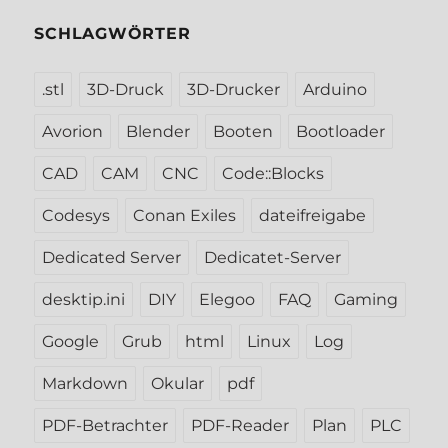
SCHLAGWÖRTER
.stl
3D-Druck
3D-Drucker
Arduino
Avorion
Blender
Booten
Bootloader
CAD
CAM
CNC
Code::Blocks
Codesys
Conan Exiles
dateifreigabe
Dedicated Server
Dedicatet-Server
desktip.ini
DIY
Elegoo
FAQ
Gaming
Google
Grub
html
Linux
Log
Markdown
Okular
pdf
PDF-Betrachter
PDF-Reader
Plan
PLC