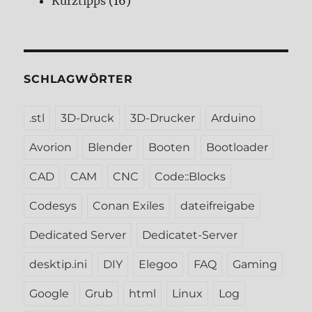
Kurztipps
(16)
SCHLAGWÖRTER
.stl
3D-Druck
3D-Drucker
Arduino
Avorion
Blender
Booten
Bootloader
CAD
CAM
CNC
Code::Blocks
Codesys
Conan Exiles
dateifreigabe
Dedicated Server
Dedicatet-Server
desktip.ini
DIY
Elegoo
FAQ
Gaming
Google
Grub
html
Linux
Log