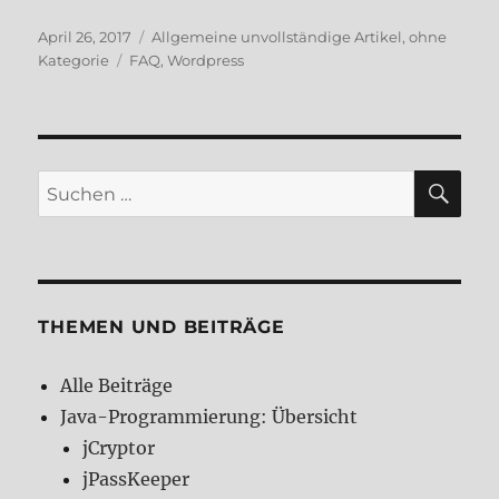
Veröffentlicht
Kategorien
April 26, 2017
Allgemeine unvollständige Artikel
,
ohne
am
Schlagwörter
Kategorie
FAQ
,
Wordpress
SU
Suchen
nach:
THEMEN UND BEITRÄGE
Alle Beiträge
Java-Programmierung: Übersicht
jCryptor
jPassKeeper