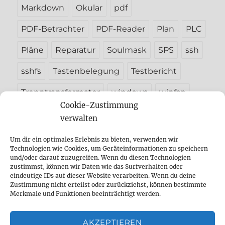
Markdown
Okular
pdf
PDF-Betrachter
PDF-Reader
Plan
PLC
Pläne
Reparatur
Soulmask
SPS
ssh
sshfs
Tastenbelegung
Testbericht
Trenntransformator
windows
winfsp
Cookie-Zustimmung
verwalten
Um dir ein optimales Erlebnis zu bieten, verwenden wir
Unterme
Betriebssysteme
Technologien wie Cookies, um Geräteinformationen zu speichern
öffnen
und/oder darauf zuzugreifen. Wenn du diesen Technologien
Unterme
zustimmst, können wir Daten wie das Surfverhalten oder
Technik
öffnen
eindeutige IDs auf dieser Website verarbeiten. Wenn du deine
Zustimmung nicht erteilst oder zurückziehst, können bestimmte
Unterme
Tutorials
Merkmale und Funktionen beeinträchtigt werden.
öffnen
Unterme
Coding
AKZEPTIEREN
öffnen